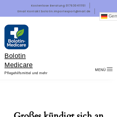
Zum Inhalt springen
Kostenlose Beratung:
017630411151
Email Kontakt:
bolotin.importexport@mail.de
Ger
Bolotin
Medicare
MENÜ
Nav
Pflegehilfsmittel und mehr
um
Großes kündigt sich an