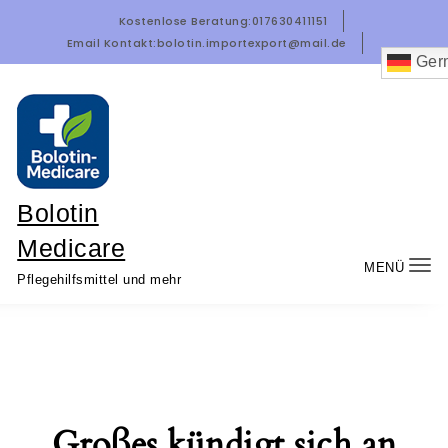
Zum Inhalt springen
Kostenlose Beratung:
017630411151
Email Kontakt:
bolotin.importexport@mail.de
Ger
Bolotin
Medicare
MENÜ
Nav
Pflegehilfsmittel und mehr
um
Großes kündigt sich an