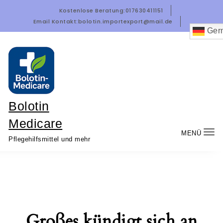
Zum Inhalt springen
Kostenlose Beratung:
017630411151
Email Kontakt:
bolotin.importexport@mail.de
Ger
Bolotin
Medicare
MENÜ
Nav
Pflegehilfsmittel und mehr
um
Großes kündigt sich an