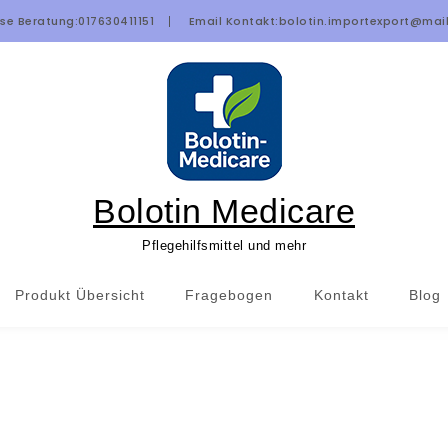
se Beratung:
017630411151
Email Kontakt:
bolotin.importexport@mai
Bolotin Medicare
Pflegehilfsmittel und mehr
Produkt Übersicht
Fragebogen
Kontakt
Blog