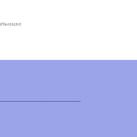
ffentlicht!
____________________________________