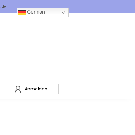
l.de
German
Anmelden