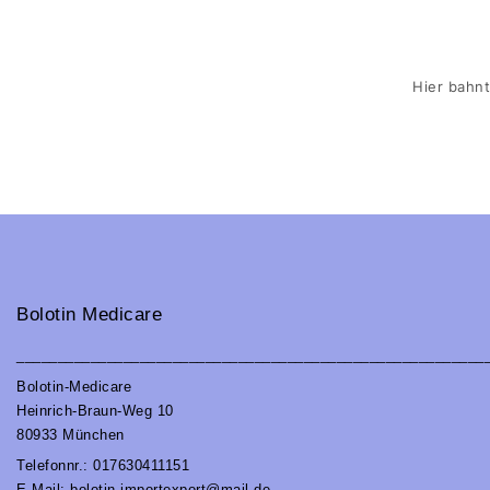
Hier bahnt
Bolotin Medicare
_________________________________________________________
Bolotin-Medicare
Heinrich-Braun-Weg 10
80933 München
Telefonnr.: 017630411151
E-Mail: bolotin.importexport@mail.de