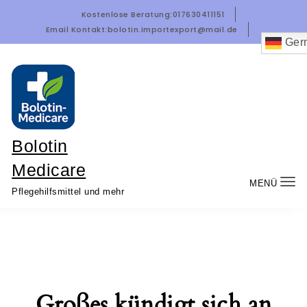
Zum Inhalt springen
Kostenlose Beratung:
017630411151
Email Kontakt:
bolotin.importexport@mail.de
Ger
Bolotin
Medicare
MENÜ
Nav
Pflegehilfsmittel und mehr
um
Großes kündigt sich an